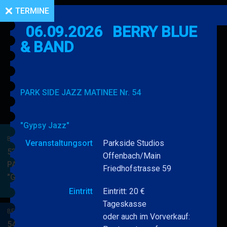
TERMINE
06.09.2026
BERRY BLUE
& BAND
PARK SIDE JAZZ MATINEE Nr. 54
"Gypsy Jazz"
BERRY BLUE & BAND
Veranstaltungsort
Parkside Studios
53. JAZZ Matinee in den
Offenbach/Main
PARKSIDE STUDIOS
Friedhofstrasse 59
"Gypsy Jazz"
BERRY
MEHR
BLUE
Eintritt
Eintritt: 20 €
&
Tageskasse
BERRY BLUE & BAND
BAND
oder auch im Vorverkauf:
54. JAZZ Matinee in den