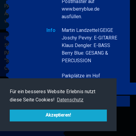
Postmaster auf
PARKSIDE STUDIOS
www.berryblue.de
American Songbook
ausfüllen.
wunderbare Musik
BERRY
MEHR
BLUE
Info
Martin Landzettel:GEIGE
&
Joschy Pevny: E-GITARRE
BERRY BLUE & BAND
BAND
55. JAZZ Matinee in den
Klaus Dengler: E-BASS
PARKSIDE STUDIOS
Berry Blue: GESANG &
"Songs von Nat King
PERCUSSION
Cole"
BERRY
MEHR
Parkplätze im Hof
BLUE
&
BAND
Für ein besseres Website Erlebnis nutzt
BERRY BLUE & FRIENDS
diese Seite Cookies!
Datenschutz
Live Jazz im MAMPF
Zurück
BERRY
MEHR
BLUE
Akzeptieren!
&
FRIENDS