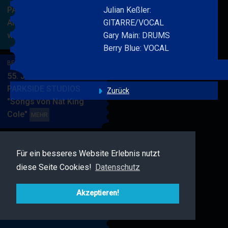
PARKSIDE STUDIOS
Julian Keßler:
American Songbook
GITARRE/VOCAL
wunderbare Musik
Gary Main: DRUMS
BERRY
MEHR
Berry Blue: VOCAL
BLUE
&
BERRY BLUE & BAND
BAND
55. JAZZ Matinee in den
PARKSIDE STUDIOS
Zurück
"Songs von Nat King
Cole"
BERRY
MEHR
BLUE
&
BAND
Für ein besseres Website Erlebnis nutzt
BERRY BLUE & FRIENDS
diese Seite Cookies!
Datenschutz
Live Jazz im MAMPF
BERRY
MEHR
BLUE
Akzeptieren!
&
FRIENDS