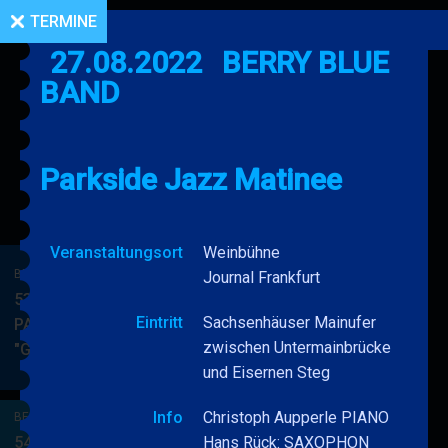
TERMINE
27.08.2022
BERRY BLUE
BAND
Parkside Jazz Matinee
Veranstaltungsort
Weinbühne
BERRY BLUE & BAND
Journal Frankfurt
53. JAZZ Matinee in den
Eintritt
Sachsenhäuser Mainufer
PARKSIDE STUDIOS
zwischen Untermainbrücke
"Gypsy Jazz"
BERRY
MEHR
und Eisernen Steg
BLUE
&
Info
Christoph Aupperle PIANO
BERRY BLUE & BAND
BAND
54. JAZZ Matinee in den
Hans Rück: SAXOPHON