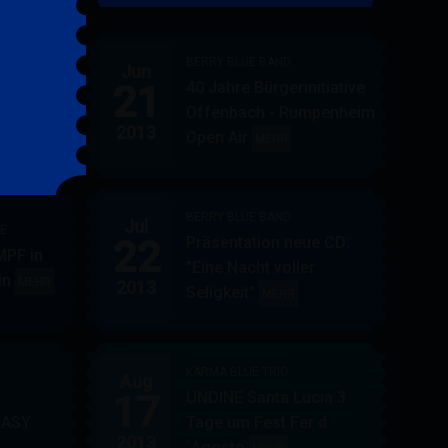
&
FRIENDS
BERRY BLUE BAND
Jun
21
40 Jahre Bürgerinitiative
ler
BERRY
MEHR
Offenbach - Rumpenheim
BLUE
2013
Open Air
BERRY
MEHR
&
BLUE
BAND
BAND
BERRY BLUE BAND
Jul
UE
22
Präsentation neue CD:
PF in
"Eine Nacht voller
in
AUPPERLE
MEHR
2013
Seligkeit"
BERRY
MEHR
&
BLUE
BERRY
BAND
BLUE
KARMA BLUE TRIO
Aug
17
UNDINE Santa Lucia 3
EASY
Tage um Fest Fer d
2013
´Agosto
BERRY
KARMA