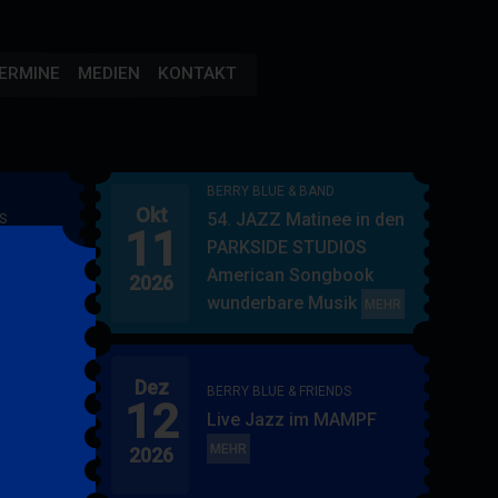
ERMINE
MEDIEN
KONTAKT
BERRY BLUE & BAND
Okt
54. JAZZ Matinee in den
S
11
AMPF
PARKSIDE STUDIOS
American Songbook
2026
wunderbare Musik
BERRY
MEHR
BLUE
&
Dez
BAND
BERRY BLUE & FRIENDS
12
"
Live Jazz im MAMPF
itol
BERRY
MEHR
2026
BLUE