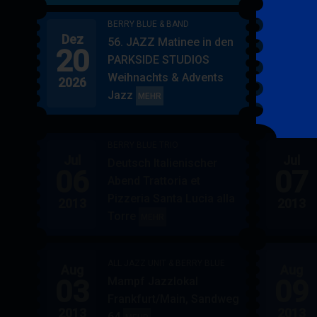
BERRY BLUE & BAND
Dez
Jan
56. JAZZ Matinee in den
20
17
PARKSIDE STUDIOS
Weihnachts & Advents
2026
2027
Jazz
BERRY
MEHR
BLUE
&
BERRY BLUE TRIO
BAND
Jul
Jul
Deutsch Italienischer
06
07
Abend Trattoria et
Pizzeria Santa Lucia alla
2013
2013
Torre
BERRY
MEHR
BLUE
TRIO
ALL JAZZ UNIT & BERRY BLUE
Aug
Aug
03
09
Mampf Jazzlokal
Frankfurt/Main, Sandweg
2013
2013
64
ALL