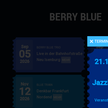
Navigation
überspringen
TERMI
Sep
Sep
BERRY BLUE TRIO
05
06
Live in der Bahnhofstraße
Neu Isenburg
21.
BERRY
MEHR
2026
2026
BLUE
TRIO
Jazz
Nov
Nov
BLUE TRAIN
12
15
Denkbar Frankfurt
Nordend
BLUE
MEHR
2026
2026
Veranst
TRAIN