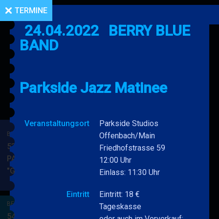
TERMINE
24.04.2022
BERRY BLUE
BAND
Parkside Jazz Matinee
Veranstaltungsort
Parkside Studios
BERRY BLUE & BAND
Offenbach/Main
53. JAZZ Matinee in den
Friedhofstrasse 59
PARKSIDE STUDIOS
12:00 Uhr
"Gypsy Jazz"
BERRY
Einlass: 11:30 Uhr
MEHR
BLUE
Eintritt
Eintritt: 18 €
&
BERRY BLUE & BAND
Tageskasse
BAND
54. JAZZ Matinee in den
oder auch im Vorverkauf: