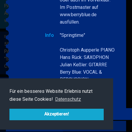
PARKSIDE STUDIOS
Im Postmaster auf
American Songbook
www.berryblue.de
wunderbare Musik
BERRY
MEHR
ausfüllen.
BLUE
Info
"Springtime"
&
BERRY BLUE & BAND
BAND
55. JAZZ Matinee in den
Christoph Aupperle PIANO
PARKSIDE STUDIOS
Hans Rück: SAXOPHON
"Songs von Nat King
Julian Keßler: GITARRE
Cole"
BERRY
MEHR
Berry Blue: VOCAL &
BLUE
PERCUSSION
&
BAND
BERRY BLUE & FRIENDS
Für ein besseres Website Erlebnis nutzt
Immer wechselndes
Live Jazz im MAMPF
diese Seite Cookies!
Datenschutz
Programm!
BERRY
MEHR
BLUE
Akzeptieren!
&
Zurück
FRIENDS