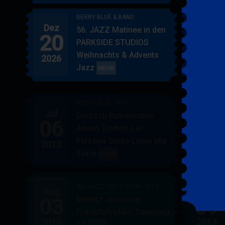
BERRY BLUE & BAND
Dez
Jan
56. JAZZ Matinee in den
20
17
PARKSIDE STUDIOS
Weihnachts & Advents
2026
2027
Jazz
BERRY
MEHR
BLUE
&
BERRY BLUE TRIO
BAND
Jul
Jul
Deutsch Italienischer
06
07
Abend Trattoria et
Pizzeria Santa Lucia alla
2013
2013
Torre
BERRY
MEHR
BLUE
TRIO
ALL JAZZ UNIT & BERRY BLUE
Aug
Aug
03
09
Mampf Jazzlokal
Frankfurt/Main, Sandweg
2013
2013
64
ALL