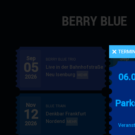
Navigation
überspringen
TERMI
Sep
Sep
BERRY BLUE TRIO
05
06
Live in der Bahnhofstraße
Neu Isenburg
06.
BERRY
MEHR
2026
2026
BLUE
TRIO
Park
Nov
Nov
BLUE TRAIN
12
15
Denkbar Frankfurt
Nordend
BLUE
MEHR
2026
2026
Veranst
TRAIN