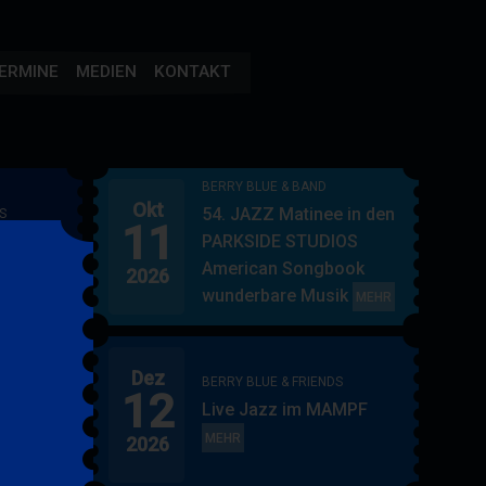
ERMINE
MEDIEN
KONTAKT
BERRY BLUE & BAND
Okt
54. JAZZ Matinee in den
S
11
AMPF
PARKSIDE STUDIOS
American Songbook
2026
wunderbare Musik
BERRY
MEHR
BLUE
&
Dez
BAND
BERRY BLUE & FRIENDS
12
"
Live Jazz im MAMPF
itol
BERRY
MEHR
2026
BLUE