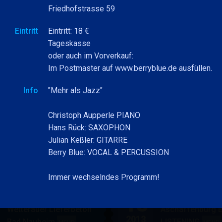
BLUE
Friedhofstrasse 59
&
&
BAND
Jan
BAND
BERRY BLUE BAND
Eintritt
Eintritt: 18 €
30
Berry Blue & Band
NEUJAHRS JAZZ in den
Tageskasse
Hanauer Jazzkel
PARKSIDE STUDIOS
BERRY
oder auch im Vorverkauf:
MEHR
2027
BLUE
Im Postmaster auf www.berryblue.de ausfüllen.
BAND
Info
"Mehr als Jazz"
BERRY BLUE BAND
Jul
Christoph Aupperle PIANO
Aupperle & BERRY BL
17
Präsentation neue CD:
JAZZLOKAL MAM
Hans Rück: SAXOPHON
"Eine Nacht voller
Frankfurt am Ma
Julian Keßler: GITARRE
2013
Seligkeit"
BERRY
MEHR
Berry Blue: VOCAL & PERCUSSION
BLUE
BAND
Immer wechselndes Programm!
BERRY BLUE & BAND
BERRY BLUE TRIO
Aug
13
Betriebsfest Firma
Schönbusch
Wetterauer Lieferbeton
Aschaffenburg 
2013
Bad Nauheim
LISTENING
BERRY