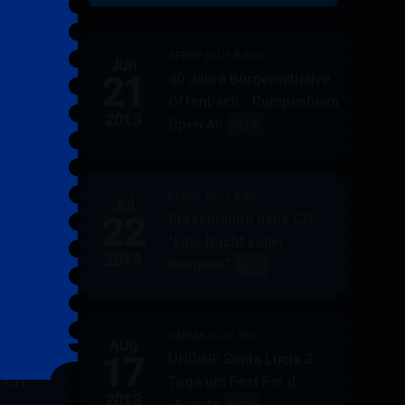
&
FRIENDS
BERRY BLUE BAND
Jun
21
40 Jahre Bürgerinitiative
ler
BERRY
MEHR
Offenbach - Rumpenheim
BLUE
2013
Open Air
BERRY
MEHR
&
BLUE
BAND
BAND
BERRY BLUE BAND
Jul
UE
22
Präsentation neue CD:
PF in
"Eine Nacht voller
in
AUPPERLE
MEHR
2013
Seligkeit"
BERRY
MEHR
&
BLUE
BERRY
BAND
BLUE
KARMA BLUE TRIO
Aug
17
UNDINE Santa Lucia 3
EASY
Tage um Fest Fer d
2013
´Agosto
BERRY
KARMA