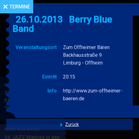
TERMINE
26.10.2013
Berry Blue
Band
Veranstaltungsort
Zum Offheimer Bären
Backhausstraße 9
Limburg - Offheim
Eintritt
20:15
BERRY BLUE & BAND
Info
http://www.zum-offheimer-
53. JAZZ Matinee in den
baeren.de
PARKSIDE STUDIOS
"Gypsy Jazz"
BERRY
MEHR
BLUE
&
Zurück
BERRY BLUE & BAND
BAND
54. JAZZ Matinee in den