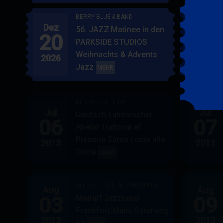
BERRY BLUE & BAND
Dez
Jan
56. JAZZ Matinee in den
20
17
PARKSIDE STUDIOS
Weihnachts & Advents
2026
2027
Jazz
BERRY
MEHR
BLUE
&
BERRY BLUE TRIO
BAND
Jul
Jul
Deutsch Italienischer
06
07
Abend Trattoria et
Pizzeria Santa Lucia alla
2013
2013
Torre
BERRY
MEHR
BLUE
TRIO
ALL JAZZ UNIT & BERRY BLUE
Aug
Aug
03
09
Mampf Jazzlokal
Frankfurt/Main, Sandweg
2013
2013
64
ALL