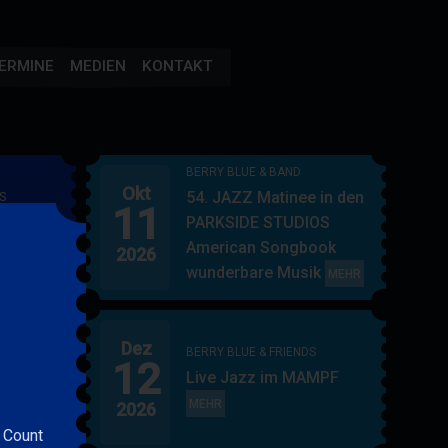
ERMINE
MEDIEN
KONTAKT
BERRY BLUE & BAND
Okt
54. JAZZ Matinee in den
S
11
AMPF
PARKSIDE STUDIOS
American Songbook
2026
wunderbare Musik
BERRY
MEHR
BLUE
&
Dez
BAND
BERRY BLUE & FRIENDS
12
"
Live Jazz im MAMPF
itol
BERRY
MEHR
2026
BLUE
 Count