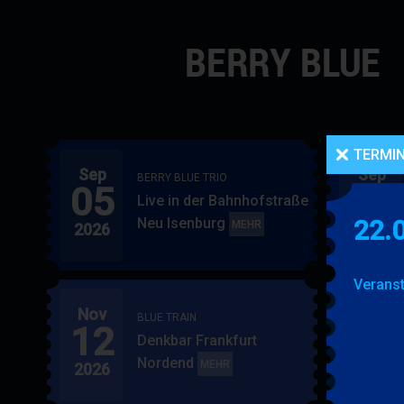
Navigation
überspringen
TERMI
Sep
Sep
BERRY BLUE TRIO
05
06
Live in der Bahnhofstraße
Neu Isenburg
22.
BERRY
MEHR
2026
2026
BLUE
TRIO
Veranst
Nov
Nov
BLUE TRAIN
12
15
Denkbar Frankfurt
Nordend
BLUE
MEHR
2026
2026
TRAIN