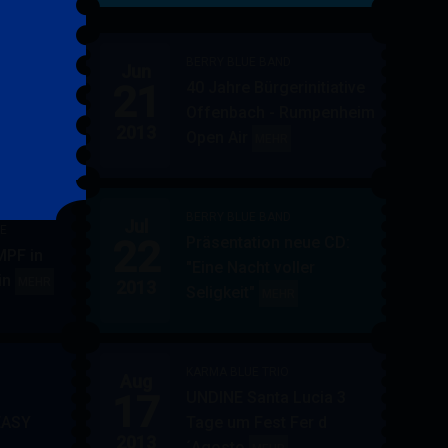
&
FRIENDS
BERRY BLUE BAND
Jun
21
40 Jahre Bürgerinitiative
ler
BERRY
MEHR
Offenbach - Rumpenheim
BLUE
2013
Open Air
BERRY
MEHR
&
BLUE
BAND
BAND
BERRY BLUE BAND
Jul
UE
22
Präsentation neue CD:
PF in
"Eine Nacht voller
in
AUPPERLE
MEHR
2013
Seligkeit"
BERRY
MEHR
&
BLUE
BERRY
BAND
BLUE
KARMA BLUE TRIO
Aug
17
UNDINE Santa Lucia 3
EASY
Tage um Fest Fer d
2013
´Agosto
BERRY
KARMA