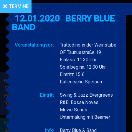
TERMINE
12.01.2020
BERRY BLUE
BAND
Veranstaltungsort
Trattodino in der Weinstube
OF Taunusstraße 19
Einlass: 11:30 Uhr
Spielbeginn: 12:00 Uhr
Eintritt: 15 €
BERRY BLUE & BAND
Italienische Speisen
53. JAZZ Matinee in den
Eintritt
Swing & Jazz Evergreens
PARKSIDE STUDIOS
R&B, Bossa Novas
"Gypsy Jazz"
BERRY
MEHR
Movie Songs
BLUE
Untermalung mit Beamer
&
BERRY BLUE & BAND
BAND
54. JAZZ Matinee in den
Info
Berry Blue & Band