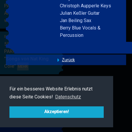
PARKSIDE STUDIOS
Christoph Aupperle Keys
American Songbook
Julian Keßler Guitar
wunderbare Musik
Jan Beiling Sax
BERRY
MEHR
Berry Blue Vocals &
BLUE
Percussion
&
BERRY BLUE & BAND
BAND
55. JAZZ Matinee in den
PARKSIDE STUDIOS
"Songs von Nat King
Zurück
Cole"
BERRY
MEHR
BLUE
&
BAND
Für ein besseres Website Erlebnis nutzt
BERRY BLUE & FRIENDS
diese Seite Cookies!
Datenschutz
Live Jazz im MAMPF
BERRY
MEHR
BLUE
Akzeptieren!
&
FRIENDS