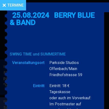
TERMINE
25.08.2024
BERRY BLUE
& BAND
SWING TIME und SUMMERTIME
Veranstaltungsort
Parkside Studios
BERRY BLUE & BAND
Offenbach/Main
53. JAZZ Matinee in den
Friedhofstrasse 59
PARKSIDE STUDIOS
"Gypsy Jazz"
BERRY
Eintritt
Eintritt: 18 €
MEHR
BLUE
Tageskasse
&
oder auch im Vorverkauf:
BERRY BLUE & BAND
BAND
Im Postmaster auf
54. JAZZ Matinee in den