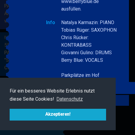
www.berryblue.de
PARKSIDE STUDIOS
ausfüllen.
American Songbook
wunderbare Musik
BERRY
MEHR
Info
Natalya Karmazin: PIANO
BLUE
Tobias Rüger: SAXOPHON
&
Chris Rücker:
BERRY BLUE & BAND
BAND
55. JAZZ Matinee in den
KONTRABASS
PARKSIDE STUDIOS
Giovanni Gulino: DRUMS
"Songs von Nat King
Berry Blue: VOCALS
Cole"
BERRY
MEHR
Parkplätze im Hof
BLUE
&
BAND
Für ein besseres Website Erlebnis nutzt
BERRY BLUE & FRIENDS
diese Seite Cookies!
Datenschutz
Live Jazz im MAMPF
Zurück
BERRY
MEHR
BLUE
Akzeptieren!
&
FRIENDS