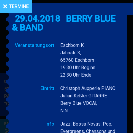
TERMINE
29.04.2018
BERRY BLUE
& BAND
Veranstaltungsort
Eschborn K
Jahnstr. 3,
65760 Eschborn
19:30 Uhr Beginn
22:30 Uhr Ende
BERRY BLUE & BAND
Eintritt
Christoph Aupperle PIANO
53. JAZZ Matinee in den
Julian Keßler GITARRE
PARKSIDE STUDIOS
Berry Blue VOCAl,
"Gypsy Jazz"
BERRY
MEHR
N.N.
BLUE
&
Info
Jazz, Bossa Novas, Pop,
BERRY BLUE & BAND
BAND
54. JAZZ Matinee in den
Evergreens, Chansons und