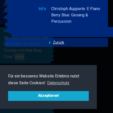
PARKSIDE STUDIOS
Info
Christoph Aupperle: E Piano
American Songbook
Berry Blue: Gesang &
wunderbare Musik
BERRY
MEHR
Percussion
BLUE
&
BERRY BLUE & BAND
BAND
55. JAZZ Matinee in den
Zurück
PARKSIDE STUDIOS
"Songs von Nat King
Cole"
BERRY
MEHR
BLUE
&
BAND
Für ein besseres Website Erlebnis nutzt
BERRY BLUE & FRIENDS
diese Seite Cookies!
Datenschutz
Live Jazz im MAMPF
BERRY
MEHR
BLUE
Akzeptieren!
&
FRIENDS