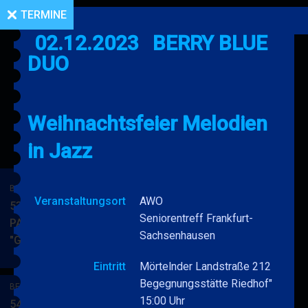
TERMINE
02.12.2023
BERRY BLUE
DUO
Weihnachtsfeier Melodien
in Jazz
BERRY BLUE & BAND
Veranstaltungsort
AWO
53. JAZZ Matinee in den
Seniorentreff Frankfurt-
PARKSIDE STUDIOS
Sachsenhausen
"Gypsy Jazz"
BERRY
MEHR
BLUE
Eintritt
Mörtelnder Landstraße 212
&
Begegnungsstätte Riedhof"
BERRY BLUE & BAND
BAND
15:00 Uhr
54. JAZZ Matinee in den