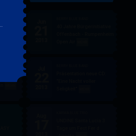
&
FRIENDS
BERRY BLUE BAND
Jun
..
21
40 Jahre Bürgerinitiative
ler
BERRY
MEHR
Offenbach - Rumpenheim
BLUE
2013
Open Air
BERRY
MEHR
&
BLUE
BAND
BAND
BERRY BLUE BAND
Jul
UE
22
Präsentation neue CD:
PF in
"Eine Nacht voller
in
AUPPERLE
MEHR
2013
Seligkeit"
BERRY
MEHR
&
BLUE
BERRY
BAND
BLUE
KARMA BLUE TRIO
Aug
17
UNDINE Santa Lucia 3
EASY
Tage um Fest Fer d
2013
´Agosto
BERRY
KARMA