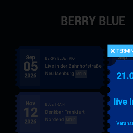
Navigation
überspringen
TERMI
Sep
Sep
BERRY BLUE TRIO
05
06
Live in der Bahnhofstraße
Neu Isenburg
21.
BERRY
MEHR
2026
2026
BLUE
TRIO
live 
Nov
Nov
BLUE TRAIN
12
15
Denkbar Frankfurt
Nordend
BLUE
MEHR
2026
2026
Veranst
TRAIN