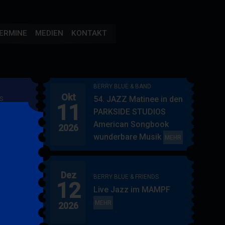
ERMINE
MEDIEN
KONTAKT
BERRY BLUE & BAND
Okt
54. JAZZ Matinee in den
S
11
AMPF
PARKSIDE STUDIOS
American Songbook
2026
wunderbare Musik
BERRY
MEHR
BLUE
&
Dez
BAND
BERRY BLUE & FRIENDS
12
"
Live Jazz im MAMPF
itol
BERRY
MEHR
2026
BLUE