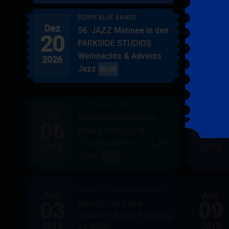
BERRY BLUE & BAND
Dez
Jan
56. JAZZ Matinee in den
20
17
PARKSIDE STUDIOS
Weihnachts & Advents
2026
2027
Jazz
BERRY
MEHR
BLUE
&
BERRY BLUE TRIO
BAND
Jul
Jul
Deutsch Italienischer
06
07
Abend Trattoria et
Pizzeria Santa Lucia alla
2013
2013
Torre
BERRY
MEHR
BLUE
TRIO
ALL JAZZ UNIT & BERRY BLUE
Aug
Aug
03
09
Mampf Jazzlokal
Frankfurt/Main, Sandweg
2013
2013
64
ALL