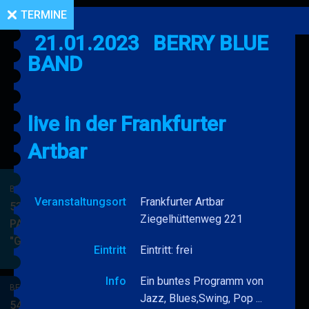
TERMINE
21.01.2023
BERRY BLUE
BAND
live in der Frankfurter
Artbar
BERRY BLUE & BAND
Veranstaltungsort
Frankfurter Artbar
53. JAZZ Matinee in den
Ziegelhüttenweg 221
PARKSIDE STUDIOS
"Gypsy Jazz"
BERRY
MEHR
Eintritt
Eintritt: frei
BLUE
&
Info
Ein buntes Programm von
BERRY BLUE & BAND
BAND
Jazz, Blues,Swing, Pop ...
54. JAZZ Matinee in den