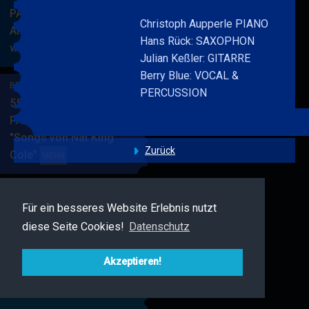
PARKSIDE STUDIOS
Christoph Aupperle PIANO
American Songbook
Hans Rück: SAXOPHON
wunderbare Musik
BERRY
MEHR
Julian Keßler: GITARRE
BLUE
Berry Blue: VOCAL &
&
BERRY BLUE & BAND
PERCUSSION
BAND
55. JAZZ Matinee in den
PARKSIDE STUDIOS
"Songs von Nat King
Zurück
Cole"
BERRY
MEHR
BLUE
&
BAND
Für ein besseres Website Erlebnis nutzt
BERRY BLUE & FRIENDS
diese Seite Cookies!
Datenschutz
Live Jazz im MAMPF
BERRY
MEHR
BLUE
Akzeptieren!
&
FRIENDS