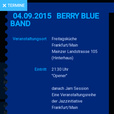
TERMINE
04.09.2015
BERRY BLUE
BAND
Veranstaltungsort
Freitagsküche
Frankfurt/Main
Mainzer Landstrasse 105
(Hinterhaus)
Eintritt
21:30 Uhr
BERRY BLUE & BAND
"Opener"
53. JAZZ Matinee in den
PARKSIDE STUDIOS
danach Jam Session
"Gypsy Jazz"
BERRY
MEHR
Eine Veranstaltungsreihe
BLUE
der Jazzinitiative
&
BERRY BLUE & BAND
Frankfurt/Main
BAND
54. JAZZ Matinee in den