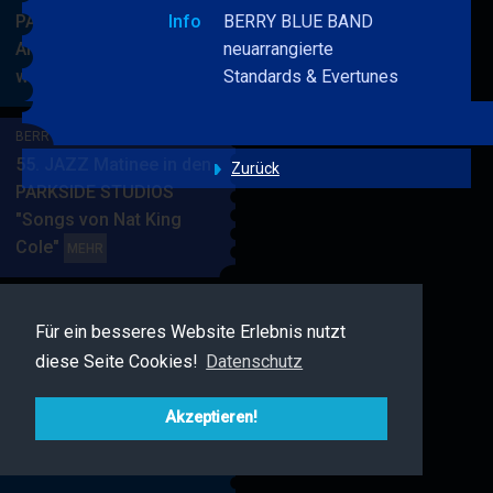
PARKSIDE STUDIOS
Info
BERRY BLUE BAND
American Songbook
neuarrangierte
wunderbare Musik
Standards & Evertunes
BERRY
MEHR
BLUE
&
BERRY BLUE & BAND
BAND
55. JAZZ Matinee in den
Zurück
PARKSIDE STUDIOS
"Songs von Nat King
Cole"
BERRY
MEHR
BLUE
&
BAND
Für ein besseres Website Erlebnis nutzt
BERRY BLUE & FRIENDS
diese Seite Cookies!
Datenschutz
Live Jazz im MAMPF
BERRY
MEHR
BLUE
Akzeptieren!
&
FRIENDS