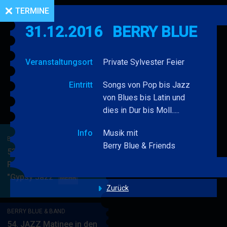
TERMINE
31.12.2016
BERRY BLUE
Veranstaltungsort
Private Sylvester Feier
Eintritt
Songs von Pop bis Jazz
von Blues bis Latin und
dies in Dur bis Moll.....
Info
Musik mit
BERRY BLUE & BAND
Berry Blue & Friends
53. JAZZ Matinee in den
PARKSIDE STUDIOS
"Gypsy Jazz"
BERRY
MEHR
Zurück
BLUE
&
BERRY BLUE & BAND
BAND
54. JAZZ Matinee in den